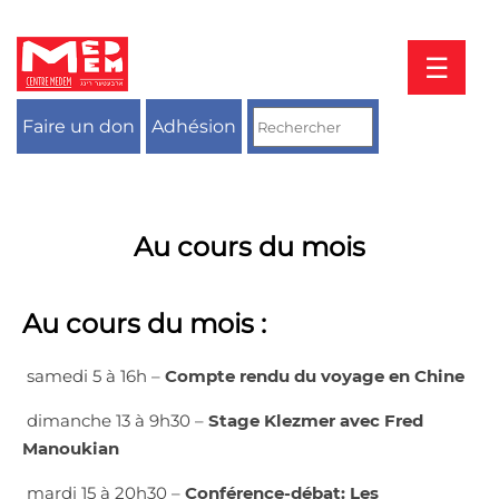
Aller
au
contenu
☰
Faire un don
Adhésion
Au cours du mois
Au cours du mois :
samedi 5 à 16h –
Compte rendu du voyage en Chine
dimanche 13 à 9h30 –
Stage Klezmer avec Fred
Manoukian
mardi 15 à 20h30 –
Conférence-débat: Les