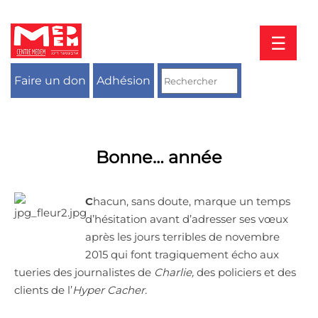
Aller
au
contenu
☰
Faire un don
Adhésion
Bonne… année
C
hacun, sans doute, marque un temps
d’hésitation avant d’adresser ses vœux
après les jours terribles de novembre
2015 qui font tragiquement écho aux
tueries des journalistes de
Charlie,
des policiers et des
clients de l’
Hyper Cacher.