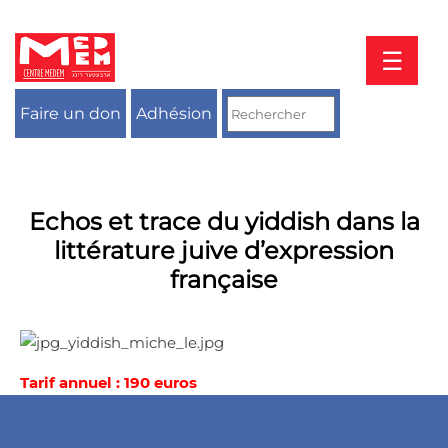
Aller
au
contenu
☰
Faire un don
Adhésion
Echos et trace du yiddish dans la
littérature juive d’expression
française
Tarif annuel : 190 euros