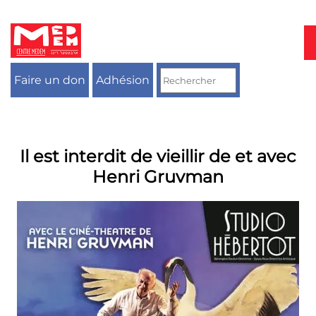
Aller
au
contenu
Faire un don
Adhésion
Il est interdit de vieillir de et avec
Henri Gruvman