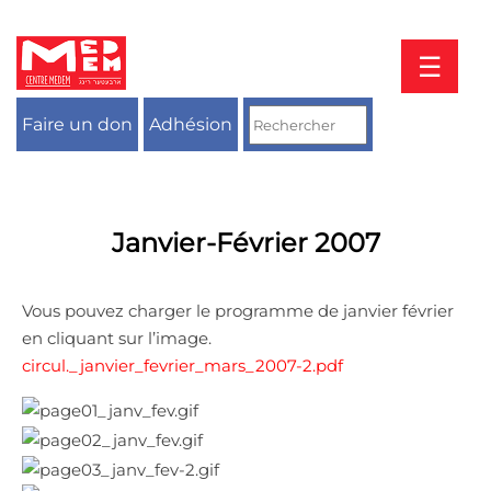
Aller
au
contenu
☰
Faire un don
Adhésion
Janvier-Février 2007
Vous pouvez charger le programme de janvier février
en cliquant sur l’image.
circul._janvier_fevrier_mars_2007-2.pdf