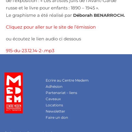
de l’exposition : « Les artistes juifs de l’Avant-Garde
russe et le livre pour enfants : 1890 – 1945 ».
Le graphisme a été réalisé par
Déborah BENARROCH.
Cliquez pour aller sur le site de l’émission
ou écoutez le lien audio ci dessous
915-du-23.12.14-2-.mp3
Ecrire au Centre Medem
Adhésion
Partenariat – liens
Caveaux
Locations
Newsletter
Faire un don