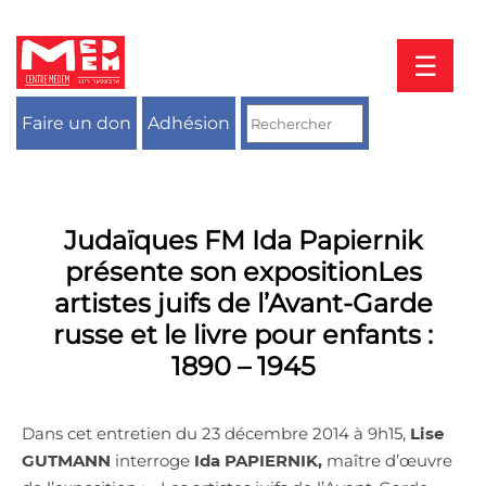
Aller
au
contenu
☰
Faire un don
Adhésion
Judaïques FM Ida Papiernik
présente son expositionLes
artistes juifs de l’Avant-Garde
russe et le livre pour enfants :
1890 – 1945
Dans cet entretien du 23 décembre 2014 à 9h15,
Lise
GUTMANN
interroge
Ida PAPIERNIK,
maître d’œuvre