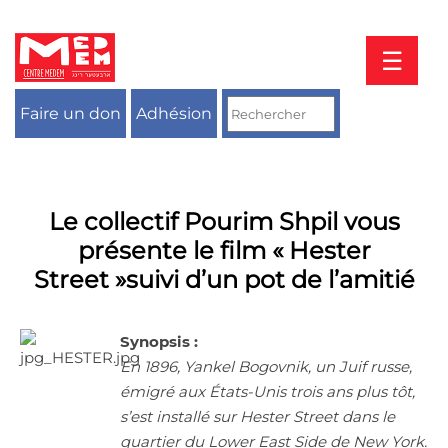
Aller
au
contenu
☰
Faire un don
Adhésion
Le collectif Pourim Shpil vous
présente le film « Hester
Street »suivi d’un pot de l’amitié
Synopsis :
En 1896, Yankel Bogovnik, un Juif russe,
émigré aux États-Unis trois ans plus tôt,
s’est installé sur Hester Street dans le
quartier du Lower East Side de New York.