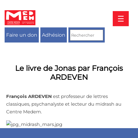
Aller
au
contenu
☰
Faire un don
Adhésion
Le livre de Jonas par François
ARDEVEN
François ARDEVEN
est professeur de lettres
classiques, psychanalyste et lecteur du midrash au
Centre Medem.