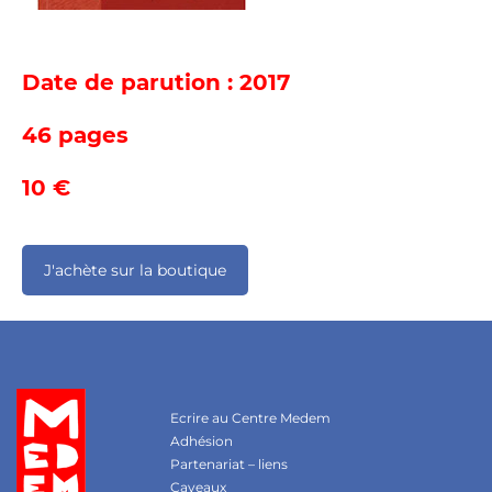
Date de parution : 2017
46 pages
10 €
J'achète sur la boutique
Ecrire au Centre Medem
Adhésion
Partenariat – liens
Caveaux