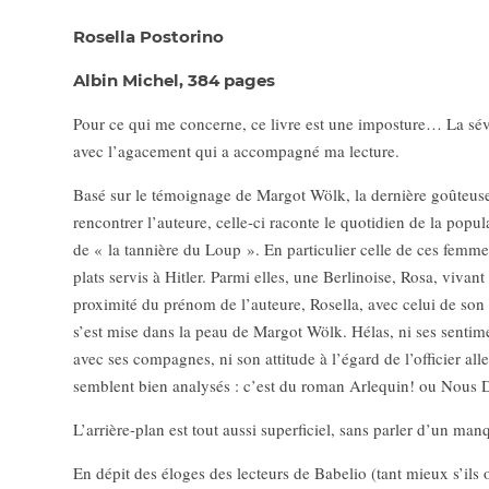
Rosella Postorino
Albin Michel, 384 pages
Pour ce qui me concerne, ce livre est une imposture… La sé
avec l’agacement qui a accompagné ma lecture.
Basé sur le témoignage de Margot Wölk, la dernière goûteuse
rencontrer l’auteure, celle-ci raconte le quotidien de la popu
de « la tannière du Loup ». En particulier celle de ces femmes
plats servis à Hitler. Parmi elles, une Berlinoise, Rosa, vivan
proximité du prénom de l’auteure, Rosella, avec celui de son 
s’est mise dans la peau de Margot Wölk. Hélas, ni ses sentime
avec ses compagnes, ni son attitude à l’égard de l’officier al
semblent bien analysés : c’est du roman Arlequin! ou Nous D
L’arrière-plan est tout aussi superficiel, sans parler d’un manq
En dépit des éloges des lecteurs de Babelio (tant mieux s’ils ont