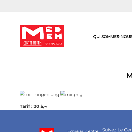
Aller
au
contenu
QUI SOMMES-NOUS
M
Tarif : 20 â‚¬
Suivez Le Ce
Ecrire au Centre