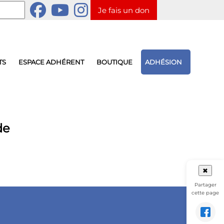
Je fais un don
TS
ESPACE ADHÉRENT
BOUTIQUE
ADHÉSION
de
✖
Partager
cette page