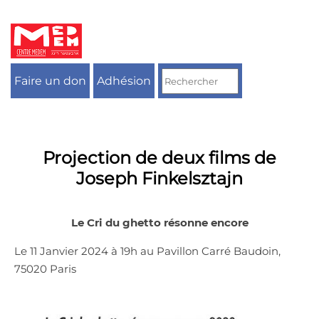
Aller
au
contenu
Faire un don
Adhésion
Projection de deux films de
Joseph Finkelsztajn
Le Cri du ghetto résonne encore
Le 11 Janvier 2024 à 19h au Pavillon Carré Baudoin,
75020 Paris