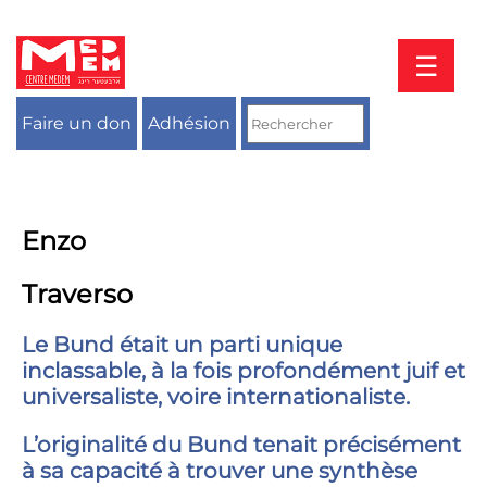
Aller
au
contenu
☰
Faire un don
Adhésion
Enzo
Traverso
Le Bund était un parti unique
inclassable, à la fois profondément juif et
universaliste, voire internationaliste.
L’originalité du Bund tenait précisément
à sa capacité à trouver une synthèse