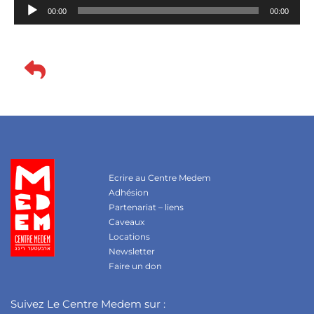
Lecteur
00:00
00:00
audio
Ecrire au Centre Medem
Adhésion
Partenariat – liens
Caveaux
Locations
Newsletter
Faire un don
Suivez Le Centre Medem sur :