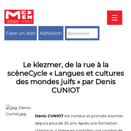
Aller
au
contenu
☰
Faire un don
Adhésion
Le klezmer, de la rue à la
scèneCycle « Langues et cultures
des mondes juifs » par Denis
CUNIOT
Denis CUNIOT
est conteur et pianiste klezmer
depuis plus de 30 ans. Après une formation
classique, il mène en parallèle une carrière de