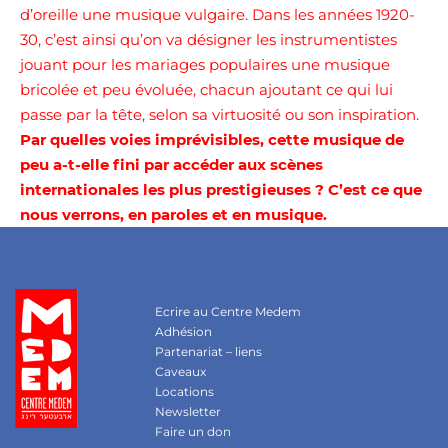
d’oreille une musique vulgaire. Dans les années 1920-
30, c’est ainsi qu’on va désigner les instrumentistes
jouant pour les mariages populaires une musique
bricolée et peu évoluée, chacun ajoutant ce qui lui
passe par la tête, selon sa virtuosité ou son inspiration.
Par quelles voies imprévisibles, cette musique de
peu a-t-elle fini par accéder aux scènes
internationales les plus prestigieuses ? C’est ce que
nous verrons, en paroles et en musique.
Ecrire au Centre Medem
Adhésion
Partenariat – liens
Caveaux
Locations
Newsletter
Faire un don