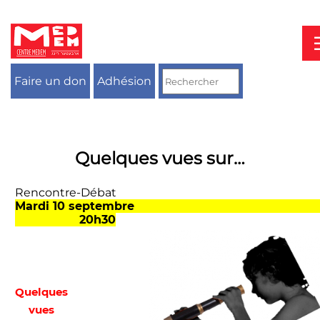
Aller
au
contenu
Faire un don
Adhésion
Quelques vues sur…
Rencontre-Débat
Mardi 10 septemb
20h30
Quelques
vues