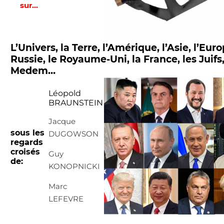
sur…
L’Univers, la Terre, l’Amérique, l’Asie,
l’Euro
Russie,
le Royaume-Uni,
la France, les Juifs
Medem…
Léopold
BRAUNSTEIN
Jacque
sous les
DUGOWSON
regards
croisés
Guy
de:
KONOPNICKI
Marc
LEFEVRE