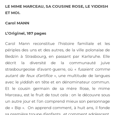
LE MIME MARCEAU, SA COUSINE ROSE, LE YIDDISH
ET MOI.
Carol MANN
L’Originel, 187 pages
Carol Mann reconstitue l’histoire familiale et les
périples des uns et des autres, de la ville polonaise de
Bedzin à Strasbourg, en passant par Karlsruhe. Elle
décrit la diversité de la communauté juive
strasbourgeoise d’avant-guerre, où «
fusaient comme
autant de feux d’artifice
», une multitude de langues
avec le yiddish en tête et en dénominateur commun.
Et le cousin germain de sa mère Rose, le mime
Marceau, est le fruit de tout cela : on le découvre sous
un autre jour et l’on comprend mieux son personnage
de « Bip ».
On apprend comment, à huit ans, il fonde
sa première troupe d’enfants,
et comment adolescent,