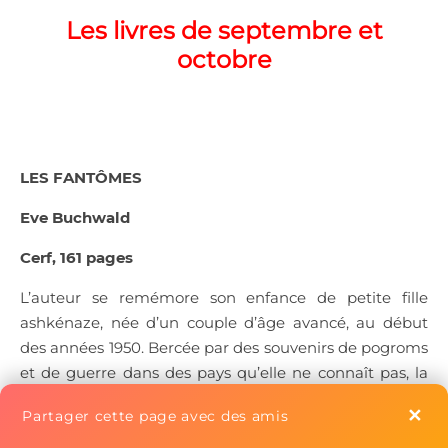
Les livres de septembre et
octobre
LES FANTÔMES
Eve Buchwald
Cerf, 161 pages
L’auteur se remémore son enfance de petite fille
ashkénaze, née d’un couple d’âge avancé, au début
des années 1950. Bercée par des souvenirs de pogroms
et de guerre dans des pays qu’elle ne connaît pas, la
petite Khava –Khavele- ne comprend pas comment
✕
Partager cette page avec des amis
ses parents – Fryda et Leyb- ont pu survivre à la guerre
et comment elle a pu naître «
de ces reliques d’un